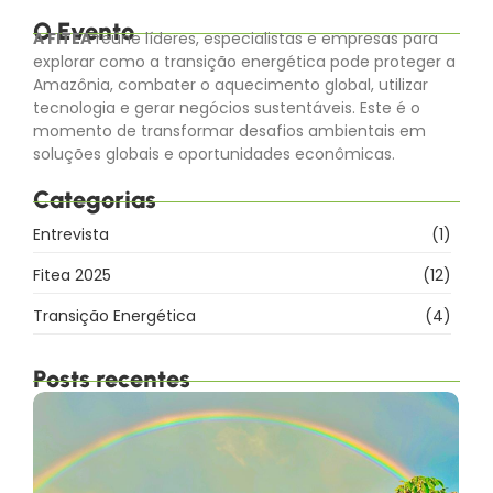
O Evento
A FITEA
reúne líderes, especialistas e empresas para
explorar como a transição energética pode proteger a
Amazônia, combater o aquecimento global, utilizar
tecnologia e gerar negócios sustentáveis. Este é o
momento de transformar desafios ambientais em
soluções globais e oportunidades econômicas.
Categorias
Entrevista
(1)
Fitea 2025
(12)
Transição Energética
(4)
Posts recentes