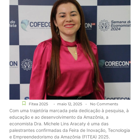
-
-
Fitea 2025
maio 12, 2025
No Comments
Com uma trajetória marcada pela dedicação à pesquisa, à
educação e ao desenvolvimento da Amazônia, a
economista Dra. Michele Lins Aracaty é uma das
palestrantes confirmadas da Feira de Inovação, Tecnologia
e Empreendedorismo da Amazônia (FITEA) 2025.