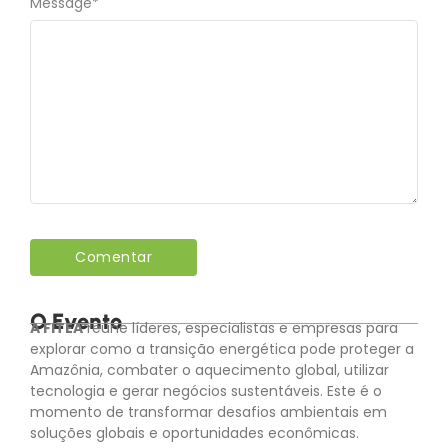
Message
*
O Evento
A FITEA
reúne líderes, especialistas e empresas para
explorar como a transição energética pode proteger a
Amazônia, combater o aquecimento global, utilizar
tecnologia e gerar negócios sustentáveis. Este é o
momento de transformar desafios ambientais em
soluções globais e oportunidades econômicas.